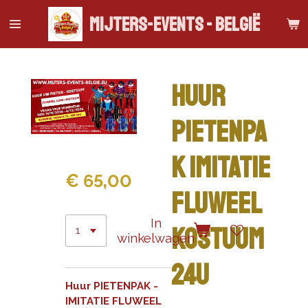
Ga
Mijters-Events - België
direct
naar
de
hoofdinhoud
Huur
PIETENPA
K IMITATIE
€ 65,00
FLUWEEL
In
KOSTUUM
winkelwagen
24u
Huur PIETENPAK -
IMITATIE FLUWEEL