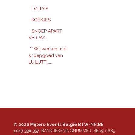
- LOLLY'S
- KOEKJES
- SNOEP APART
VERPAKT
** Wij werken met
snoepgoed van
LU,LUTTI,....
© 2026 Mijters-Events België BTW-NR:BE
1017.330.357
. BANKREKENINGNUMMER:
BE09 0689