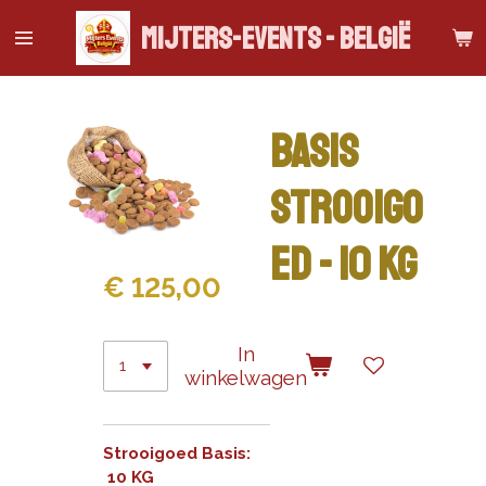
Ga
Mijters-Events - België
direct
naar
de
hoofdinhoud
BASIS
Strooigo
ed - 10 kg
€ 125,00
In
winkelwagen
Strooigoed Basis:
10 KG